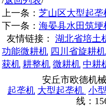
/
返回列表
/
上一条：
芝山区大型起垄
下一条：
海晏县水田筑埂
友情链接：
湖北省培土
功能微耕机
四川省旋耕机
获机
耕整机
微耕机
中耕
安丘市欧德机
起垄机
大型起垄机
小
线：15